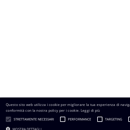
Questo sito web utilizza i cookie per migliorare la tua esperienza di naviga
conformità con la nostra policy per i cookie.
Leggi di più
STRETTAMENTE NECESSARI
PERFORMANCE
TARGETING
MOSTRA DETTAGLI