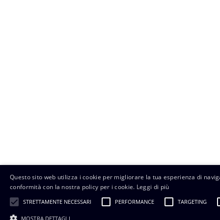
Questo sito web utilizza i cookie per migliorare la tua esperienza di naviga
conformità con la nostra policy per i cookie.
Leggi di più
STRETTAMENTE NECESSARI
PERFORMANCE
TARGETING
MOSTRA DETTAGLI