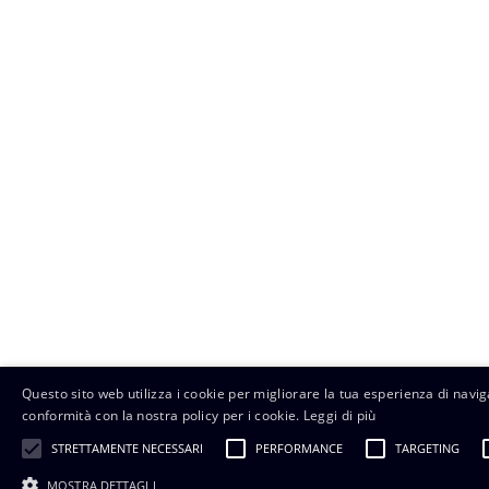
Questo sito web utilizza i cookie per migliorare la tua esperienza di naviga
conformità con la nostra policy per i cookie.
Leggi di più
STRETTAMENTE NECESSARI
PERFORMANCE
TARGETING
MOSTRA DETTAGLI