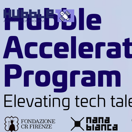
Hubble
Accelera
Program
Elevating tech tal