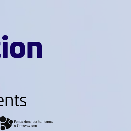
tion
ents